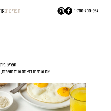
דלג לתוכן
דלג לסרגל הניווט
תפריטים
אוד
1-700-700-937
לעמוד
ביתא
הפייסבוק
קפה
של
באינסטגרם
ביתא
קפה
תפריט ביתא 
אנו מגישים בגאווה מנות טעימות, מ